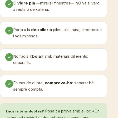
El
vidre pla
—miralls i finestres— NO va al verd:
✓
a resta o deixalleria.
Porta a la
deixalleria
piles, olis, runa, electrònica
✓
i voluminosos.
No facis
«bola»
amb materials diferents:
✓
separa'ls.
En cas de dubte,
comprova-ho
: separar bé
✓
sempre compta.
Encara tens dubtes?
Posa't a prova amb el joc «On
va aquest residu?» i descobreix els casos que