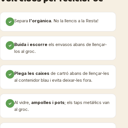
Separa
l'orgànica
. No la llencis a la Resta!
✓
Buida i escorre
els envasos abans de llençar-
✓
los al groc.
Plega les caixes
de cartró abans de llençar-les
✓
al contenidor blau i evita deixar-les fora.
Al vidre,
ampolles i pots
; els taps metàl·lics van
✓
al groc.