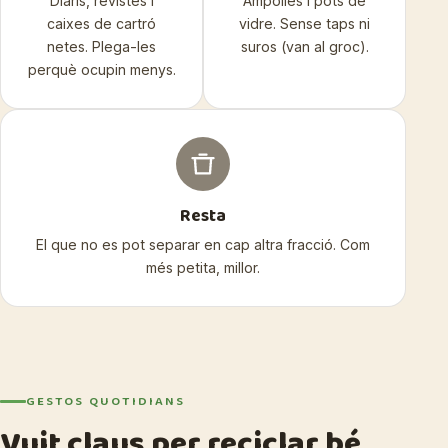
Diaris, revistes i
Ampolles i pots de
caixes de cartró
vidre. Sense taps ni
netes. Plega-les
suros (van al groc).
perquè ocupin menys.
Resta
El que no es pot separar en cap altra fracció. Com
més petita, millor.
GESTOS QUOTIDIANS
Vuit claus per reciclar bé