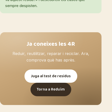
sempre despisten.
Ja coneixes les 4R
Reduir, reutilitzar, reparar i reciclar. Ara,
comprova què has après.
Juga al test de residus
Torna a Reduïm