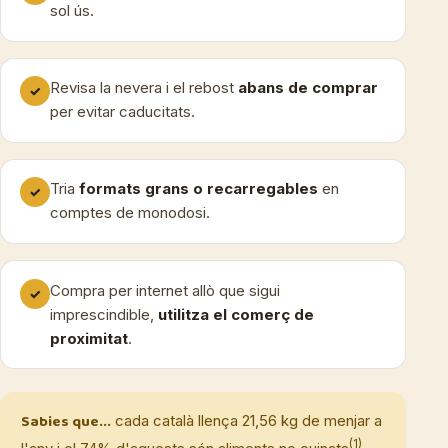
sol ús.
Revisa la nevera i el rebost
abans de comprar
✓
per evitar caducitats.
Tria
formats grans o recarregables
en
✓
comptes de monodosi.
Compra per internet allò que sigui
✓
imprescindible,
utilitza el comerç de
proximitat
.
Sabies que...
cada català llença 21,56 kg de menjar a
(1)