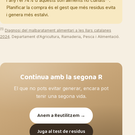
l'any i el 74% d'aquests són aliments no cuinats
.
Planificar la compra és el gest que més residus evita
i genera més estalvi.
(1)
Diagnosi del malbaratament alimentari a les llars catalanes
2024
. Departament d'Agricultura, Ramaderia, Pesca i Alimentació.
Continua amb la segona R
El que no pots evitar generar, encara pot
tenir una segona vida.
Anem a Reutilitzem →
Juga al test de residus